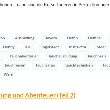
hen – dann sind die Kurse Tarieren in Perfektion oder 
ion
Ausbildung
Bayern
Delfin
Delfine
Hobby
IDC
Ingolstadt
Instructor
Meer
tauchabenteuer
Tauchausbildung
Tauchbasis
Tauchreisen
Tauchsafari
tauchtechniken
tau
Wale
ung und Abenteuer (Teil 2)