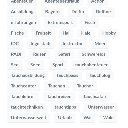
Abenteuer
Abenteuerurlaub
Action
Ausbildung
Bayern
Delfin
Delfine
erfahrungen
Extremsport
Fisch
Fische
Freizeit
Hai
Haie
Hobby
IDC
Ingolstadt
Instructor
Meer
PADI
Reisen
Safari
Schwerelos
See
Seen
Sport
tauchabenteuer
Tauchausbildung
Tauchbasis
tauchblog
Tauchcenter
Tauchen
Taucher
Tauchlehrer
Tauchreisen
Tauchsafari
tauchtechniken
tauchtipps
Unterwasser
Unterwasserwelt
Urlaub
Wal
Wale