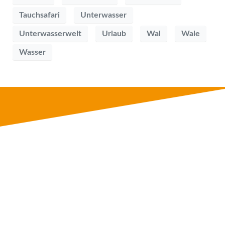
Tauchsafari
Unterwasser
Unterwasserwelt
Urlaub
Wal
Wale
Wasser
NAVIGATION
Tauchkurse
Tauchreisen & Veranstaltungen
Service
Über uns
Blog