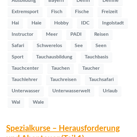
Ausbildung
Bayern
Delfin
Delfine
Extremsport
Fisch
Fische
Freizeit
Hai
Haie
Hobby
IDC
Ingolstadt
Instructor
Meer
PADI
Reisen
Safari
Schwerelos
See
Seen
Sport
Tauchausbildung
Tauchbasis
Tauchcenter
Tauchen
Taucher
Tauchlehrer
Tauchreisen
Tauchsafari
Unterwasser
Unterwasserwelt
Urlaub
Wal
Wale
Spezialkurse – Herausforderung