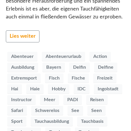
besondere Herausforderung und ein spannendes
Erlebnis ist es aber, die eigenen Tauchfähigkeiten
auch einmal in fließendem Gewässer zu erproben.
Lies weiter
Abenteuer
Abenteuerurlaub
Action
Ausbildung
Bayern
Delfin
Delfine
Extremsport
Fisch
Fische
Freizeit
Hai
Haie
Hobby
IDC
Ingolstadt
Instructor
Meer
PADI
Reisen
Safari
Schwerelos
See
Seen
Sport
Tauchausbildung
Tauchbasis