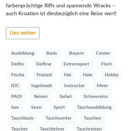
farbenprächtige Riffs und spannende Wracks –
auch Kroatien ist diesbezüglich eine Reise wert!
Lies weiter
Ausbildung
Basis
Bayern
Center
Delfin
Delfine
Extremsport
Fisch
Fische
Freizeit
Hai
Haie
Hobby
IDC
Ingolstadt
Instructor
Meer
PADI
Reisen
Safari
Schwerelos
See
Seen
Sport
Tauchausbildung
Tauchbasis
Tauchcenter
Tauchen
Taucher
Tauchlehrer
Tauchreisen