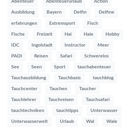
Abenteuer
Abenteuerurlaub
Action
Ausbildung
Bayern
Delfin
Delfine
erfahrungen
Extremsport
Fisch
Fische
Freizeit
Hai
Haie
Hobby
IDC
Ingolstadt
Instructor
Meer
PADI
Reisen
Safari
Schwerelos
See
Seen
Sport
tauchabenteuer
Tauchausbildung
Tauchbasis
tauchblog
Tauchcenter
Tauchen
Taucher
Tauchlehrer
Tauchreisen
Tauchsafari
tauchtechniken
tauchtipps
Unterwasser
Unterwasserwelt
Urlaub
Wal
Wale