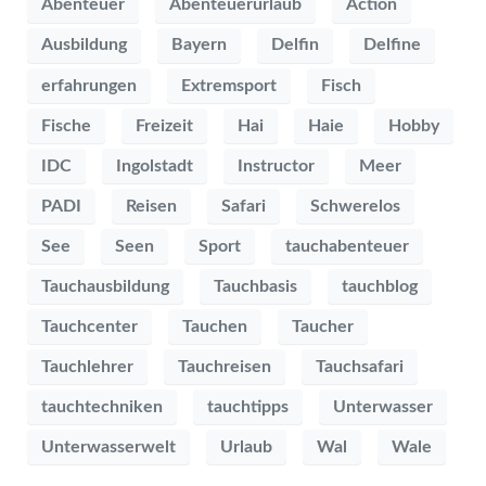
Abenteuer
Abenteuerurlaub
Action
Ausbildung
Bayern
Delfin
Delfine
erfahrungen
Extremsport
Fisch
Fische
Freizeit
Hai
Haie
Hobby
IDC
Ingolstadt
Instructor
Meer
PADI
Reisen
Safari
Schwerelos
See
Seen
Sport
tauchabenteuer
Tauchausbildung
Tauchbasis
tauchblog
Tauchcenter
Tauchen
Taucher
Tauchlehrer
Tauchreisen
Tauchsafari
tauchtechniken
tauchtipps
Unterwasser
Unterwasserwelt
Urlaub
Wal
Wale