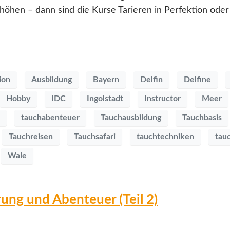
hen – dann sind die Kurse Tarieren in Perfektion oder 
ion
Ausbildung
Bayern
Delfin
Delfine
Hobby
IDC
Ingolstadt
Instructor
Meer
tauchabenteuer
Tauchausbildung
Tauchbasis
Tauchreisen
Tauchsafari
tauchtechniken
tau
Wale
ung und Abenteuer (Teil 2)