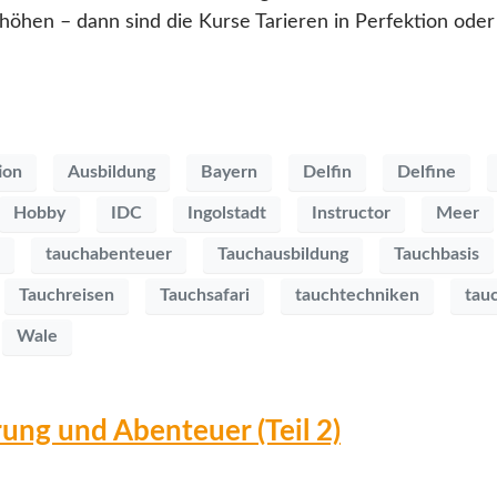
hen – dann sind die Kurse Tarieren in Perfektion oder 
ion
Ausbildung
Bayern
Delfin
Delfine
Hobby
IDC
Ingolstadt
Instructor
Meer
tauchabenteuer
Tauchausbildung
Tauchbasis
Tauchreisen
Tauchsafari
tauchtechniken
tau
Wale
ung und Abenteuer (Teil 2)