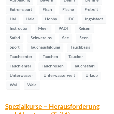
Ausbildung
Bayern
Delfin
Delfine
Extremsport
Fisch
Fische
Freizeit
Hai
Haie
Hobby
IDC
Ingolstadt
Instructor
Meer
PADI
Reisen
Safari
Schwerelos
See
Seen
Sport
Tauchausbildung
Tauchbasis
Tauchcenter
Tauchen
Taucher
Tauchlehrer
Tauchreisen
Tauchsafari
Unterwasser
Unterwasserwelt
Urlaub
Wal
Wale
Spezialkurse – Herausforderung