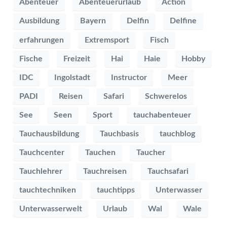
Abenteuer
Abenteuerurlaub
Action
Ausbildung
Bayern
Delfin
Delfine
erfahrungen
Extremsport
Fisch
Fische
Freizeit
Hai
Haie
Hobby
IDC
Ingolstadt
Instructor
Meer
PADI
Reisen
Safari
Schwerelos
See
Seen
Sport
tauchabenteuer
Tauchausbildung
Tauchbasis
tauchblog
Tauchcenter
Tauchen
Taucher
Tauchlehrer
Tauchreisen
Tauchsafari
tauchtechniken
tauchtipps
Unterwasser
Unterwasserwelt
Urlaub
Wal
Wale