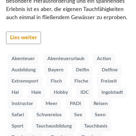
besondere Herausforderung und ein spannendes
Erlebnis ist es aber, die eigenen Tauchfähigkeiten
auch einmal in fließendem Gewässer zu erproben.
Lies weiter
Abenteuer
Abenteuerurlaub
Action
Ausbildung
Bayern
Delfin
Delfine
Extremsport
Fisch
Fische
Freizeit
Hai
Haie
Hobby
IDC
Ingolstadt
Instructor
Meer
PADI
Reisen
Safari
Schwerelos
See
Seen
Sport
Tauchausbildung
Tauchbasis