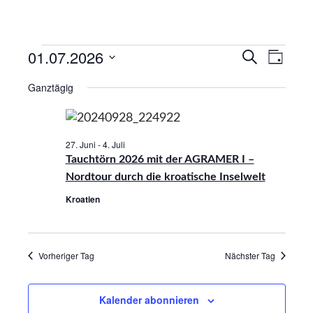
01.07.2026
V
V
S
T
u
e
a
D
e
c
Ganztägig
g
r
a
h
r
e
a
t
a
n
u
27. Juni
-
4. Juli
n
m
s
Tauchtörn 2026 mit der AGRAMER I –
s
w
t
Nordtour durch die kroatische Inselwelt
ä
a
t
Kroatien
h
l
a
l
t
l
e
u
Vorheriger Tag
Nächster Tag
t
n
n
.
u
g
Kalender abonnieren
n
A