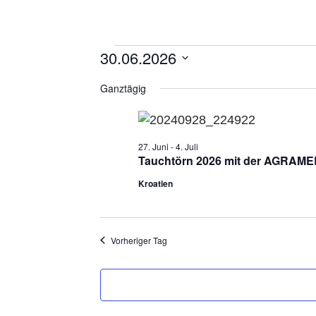
30.06.2026
D
Ganztägig
a
t
u
27. Juni
-
4. Juli
m
Tauchtörn 2026 mit der AGRAMER 
w
Kroatien
ä
h
l
Vorheriger Tag
e
n
.