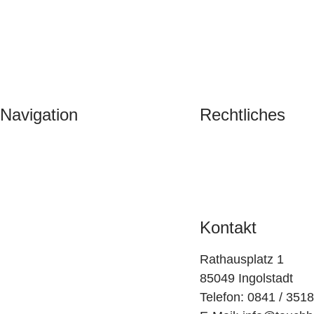
Navigation
Rechtliches
Tauchkurse
Impressum
Tauchreisen & Veranstaltungen
Datenschutz
Service
AGB
Über uns
Blog
Kontakt
Kontakt
Rathausplatz 1
Galerie
85049 Ingolstadt
Telefon: 0841 / 351