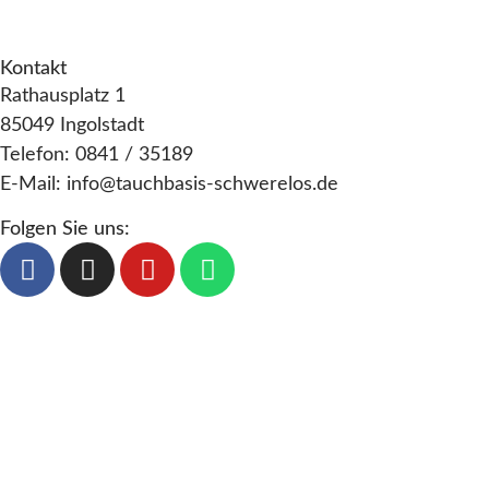
s
AGB
i
i
o
Kontakt
c
n
Rathausplatz 1
h
85049 Ingolstadt
t
Telefon: 0841 / 35189
E-Mail: info@tauchbasis-schwerelos.de
e
n
Folgen Sie uns:
,
N
a
v
i
g
a