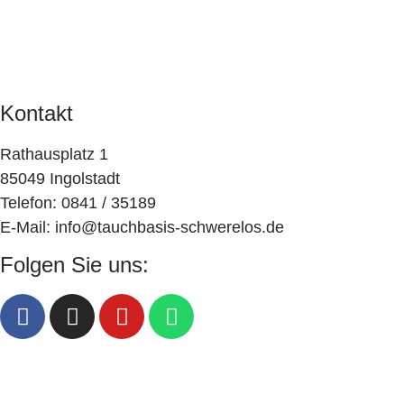
v
Impressum
d
Datenschutz
i
A
AGB
g
n
a
Kontakt
s
t
i
Rathausplatz 1
i
85049 Ingolstadt
o
c
Telefon: 0841 / 35189
n
h
E-Mail: info@tauchbasis-schwerelos.de
t
Folgen Sie uns:
e
n
,
N