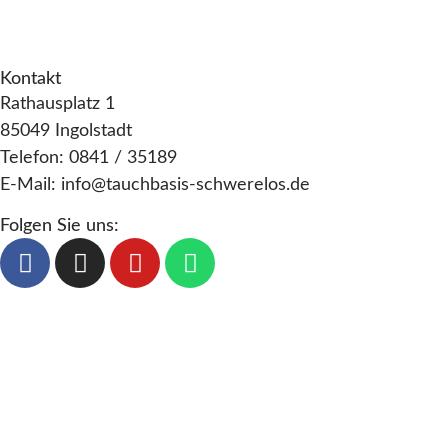
s
Datenschutz
i
AGB
i
o
c
n
Kontakt
Rathausplatz 1
h
85049 Ingolstadt
t
Telefon: 0841 / 35189
e
E-Mail: info@tauchbasis-schwerelos.de
n
Folgen Sie uns:
,
N
a
v
i
g
a