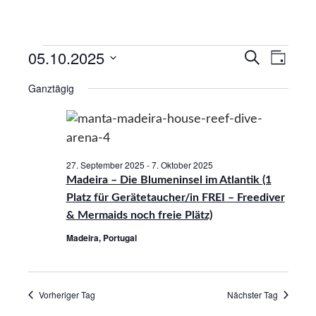
05.10.2025
V
V
S
T
u
e
a
D
e
c
Ganztägig
g
r
a
h
r
e
a
t
a
n
u
n
m
s
27. September 2025
-
7. Oktober 2025
s
w
t
Madeira – Die Blumeninsel im Atlantik (1
ä
a
t
Platz für Gerätetaucher/in FREI – Freediver
h
l
& Mermaids noch freie Plätz)
a
l
t
Madeira, Portugal
l
e
u
t
n
n
.
u
g
Vorheriger Tag
Nächster Tag
n
A