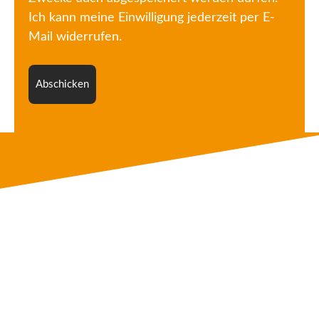
Ich kann meine Einwilligung jederzeit per E-
Mail widerrufen.
Abschicken
NAVIGATION
Tauchkurse
Tauchreisen & Veranstaltungen
Service
Über uns