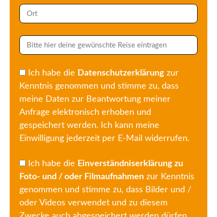
Ich habe die
Datenschutzerklärung
zur
Kenntnis genommen und stimme zu, dass
meine Daten zur Beantwortung meiner
Anfrage elektronisch erhoben und
gespeichert werden. Ich kann meine
Einwilligung jederzeit per E-Mail widerrufen.
Ich habe die
Einverständniserklärung zu
Foto- und / oder Filmaufnahmen
zur Kenntnis
genommen und stimme zu, dass Bilder und /
oder Videos verwendet und zu diesem
Zwecke auch abgespeichert werden dürfen.