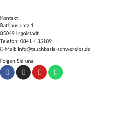
s
e
AGB
i
i
o
n
Kontakt
c
n
Rathausplatz 1
h
85049 Ingolstadt
t
Telefon: 0841 / 35189
E-Mail: info@tauchbasis-schwerelos.de
e
n
Folgen Sie uns:
,
N
a
v
i
g
a