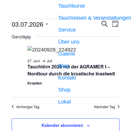
Tauchkurse
Tauchreisen & Veranstaltungen
03.07.2026
V
V
S
T
u
Service
a
D
e
e
c
Ganztägig
g
h
a
Über uns
r
e
r
t
a
Galerie
u
a
27. Juni
-
4. Juli
n
m
Blog
Tauchtörn 2026 mit der AGRAMER I –
n
s
w
Nordtour durch die kroatische Inselwelt
Kontakt
s
ä
t
Kroatien
h
t
Shop
a
l
l
a
Lokal
e
Vorheriger Tag
Nächster Tag
t
n
l
.
u
t
Kalender abonnieren
n