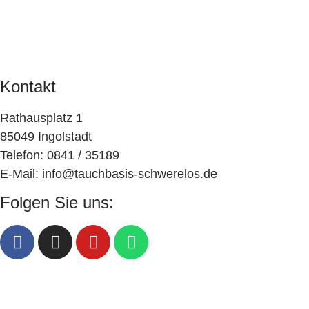
v
Impressum
d
Datenschutz
i
A
AGB
g
n
a
Kontakt
s
t
i
Rathausplatz 1
i
85049 Ingolstadt
o
c
Telefon: 0841 / 35189
n
h
E-Mail: info@tauchbasis-schwerelos.de
t
Folgen Sie uns:
e
n
,
N