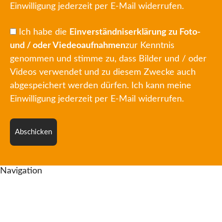
Einwilligung jederzeit per E-Mail widerrufen.
Ich habe die
Einverständniserklärung zu Foto-
und / oder Viedeoaufnahmen
zur Kenntnis
genommen und stimme zu, dass Bilder und / oder
Videos verwendet und zu diesem Zwecke auch
abgespeichert werden dürfen. Ich kann meine
Einwilligung jederzeit per E-Mail widerrufen.
Abschicken
Navigation
Tauchkurse
Tauchreisen & Veranstaltungen
Service