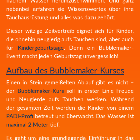
flachem Wasser herumzuschwimmen. Und ganz
nebenbei erfahren sie Wissenswertes über ihre
Tauchausrüstung und alles was dazu gehört.
Dieser witzige Zeitvertreib eignet sich für Kinder,
die ohnehin neugierig au
fs Tauchen sind, aber auch
für
Kindergeburtstage
. Denn ein Bubblemaker-
Event macht jeden
Geburtstag
unvergesslich!
Aufbau des Bubblemaker-Kurses
Einen in Stein gemeißelten Ablauf gibt es nicht –
der
Bubblemaker-Kurs
soll in erster Linie Freude
und Neugierde aufs Tauchen wecken. Während
der gesamten Zeit werden die Kinder von einem
PADI-Profi
betreut und überwacht. Das Wasser ist
maximal 2 Meter
tief.
Es geht um eine grundlegende Einführung in das