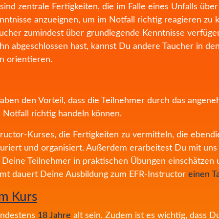
nd zentrale Fertigkeiten, die im Falle eines Unfalls üb
enntnisse anzueignen, um im Notfall richtig reagieren z
r Taucher zumindest über grundlegende Kenntnisse verfüge
n abgeschlossen hast, kannst Du andere Taucher in den F
n orientieren.
aben den Vorteil, dass die Teilnehmer durch das angene
Notfall richtig handeln können.
tructor-Kurses, die Fertigkeiten zu vermitteln, die eben
turiert und organisiert. Außerdem erarbeitest Du mit un
Du Deine Teilnehmer in praktischen Übungen einschätzen u
amt dauert Deine Ausbildung zum EFR-Instructor
einen T
am Kurs
indestens
18 Jahre
alt sein. Zudem ist es wichtig, dass D