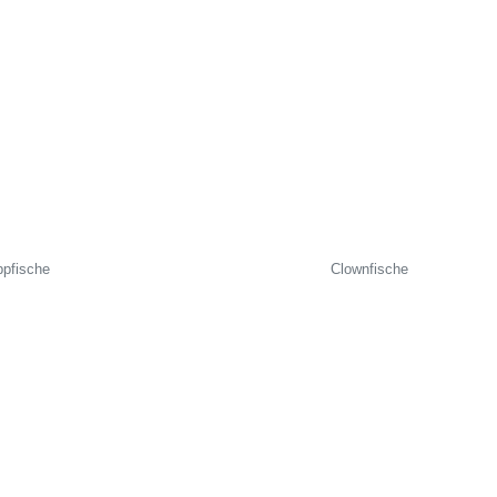
ppfische
Clownfische