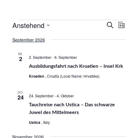
Anstehend
V
V
S
L
u
e
i
D
e
c
September 2026
s
r
a
h
r
t
e
a
t
e
MI.
a
2. September
-
6. September
2
n
u
n
Ausbildungsfahrt nach Kroatien – Insel Krk
m
s
s
w
t
Kroatien
, Croatia (Local Name: Hrvatska)
ä
a
t
h
DO.
l
a
24. September
-
4. Oktober
24
l
t
Tauchreise nach Ustica – Das schwarze
l
e
u
Juwel des Mittelmeers
t
n
n
Ustica
, Italy
.
u
g
n
A
November 2026