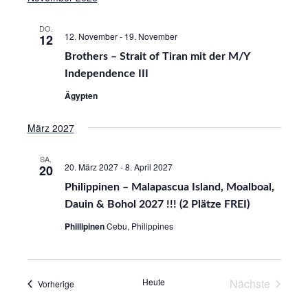
n
g
DO.
s
12. November
-
19. November
12
e
i
Brothers – Strait of Tiran mit der M/Y
n
c
Independence III
S
h
Ägypten
u
t
März 2027
e
c
n
h
SA.
20. März 2027
-
8. April 2027
20
-
e
Philippinen – Malapascua Island, Moalboal,
N
u
Dauin & Bohol 2027 !!! (2 Plätze FREI)
a
n
Phillipinen
Cebu, Philippines
v
d
i
g
A
Heute
Nächste
Veranstaltungen
Vorherige
a
n
Veranstalt
t