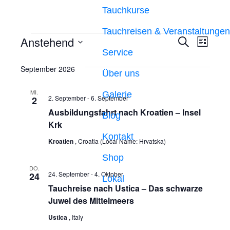
Tauchkurse
Tauchreisen & Veranstaltungen
Anstehend
V
V
S
L
u
Service
i
D
e
e
c
s
September 2026
h
a
Über uns
r
t
e
r
e
t
a
MI.
Galerie
u
a
2. September
-
6. September
2
n
Ausbildungsfahrt nach Kroatien – Insel
m
Blog
n
Krk
s
w
Kontakt
s
ä
t
Kroatien
, Croatia (Local Name: Hrvatska)
h
t
Shop
a
l
DO.
24. September
-
4. Oktober
24
l
a
Lokal
e
Tauchreise nach Ustica – Das schwarze
t
n
l
Juwel des Mittelmeers
.
u
t
Ustica
, Italy
n