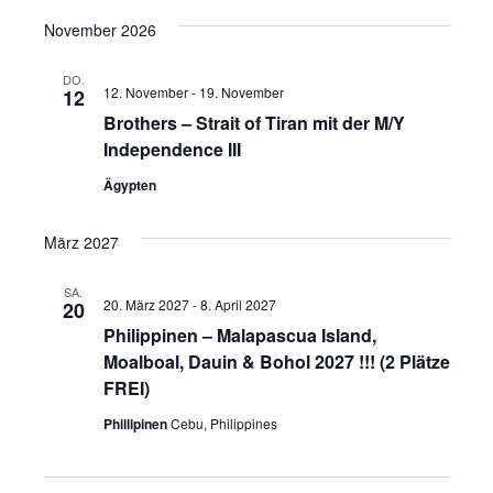
u
g
November 2026
n
A
DO.
12. November
-
19. November
g
12
n
Brothers – Strait of Tiran mit der M/Y
e
s
Independence III
i
n
Ägypten
c
S
März 2027
h
u
t
SA.
c
20. März 2027
-
8. April 2027
20
e
Philippinen – Malapascua Island,
h
n
Moalboal, Dauin & Bohol 2027 !!! (2 Plätze
FREI)
e
-
Phillipinen
Cebu, Philippines
N
u
a
n