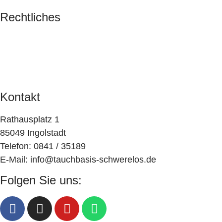
a
Rechtliches
v
Impressum
i
Datenschutz
AGB
g
a
Kontakt
t
Rathausplatz 1
i
85049 Ingolstadt
o
Telefon: 0841 / 35189
E-Mail: info@tauchbasis-schwerelos.de
n
Folgen Sie uns: