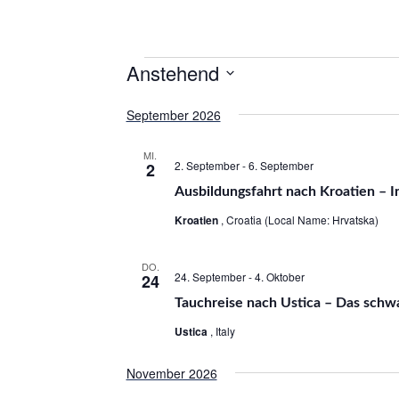
Anstehend
D
September 2026
a
t
MI.
2. September
-
6. September
2
u
Ausbildungsfahrt nach Kroatien – I
m
w
Kroatien
, Croatia (Local Name: Hrvatska)
ä
h
DO.
24. September
-
4. Oktober
24
l
Tauchreise nach Ustica – Das schw
e
Ustica
, Italy
n
.
November 2026