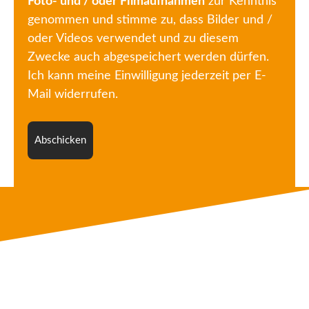
Foto- und / oder Filmaufnahmen
zur Kenntnis
genommen und stimme zu, dass Bilder und /
oder Videos verwendet und zu diesem
Zwecke auch abgespeichert werden dürfen.
Ich kann meine Einwilligung jederzeit per E-
Mail widerrufen.
Abschicken
NAVIGATION
Tauchkurse