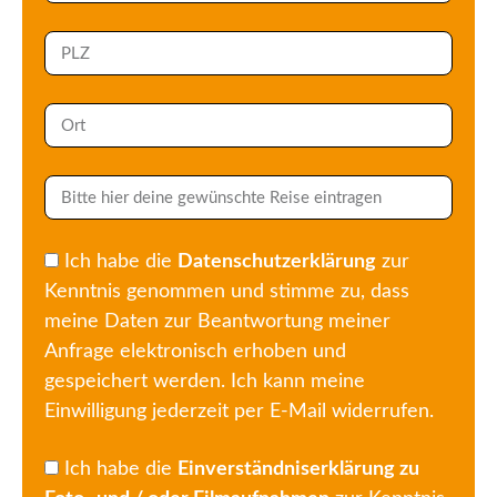
Ich habe die
Datenschutzerklärung
zur
Kenntnis genommen und stimme zu, dass
meine Daten zur Beantwortung meiner
Anfrage elektronisch erhoben und
gespeichert werden. Ich kann meine
Einwilligung jederzeit per E-Mail widerrufen.
Ich habe die
Einverständniserklärung zu