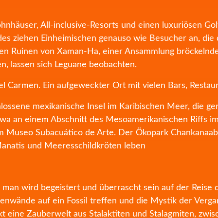
ohnhäuser, All-inclusive-Resorts und einen luxuriösen Go
es ziehen Einheimischen genauso wie Besucher an, die d
n Ruinen von Xaman-Ha, einer Ansammlung bröckelnder
en, lassen sich Leguane beobachten.
el Carmen. Ein aufgeweckter Ort mit vielen Bars, Restau
lossene mexikanische Insel im Karibischen Meer, die ge
twa an einem Abschnitt des Mesoamerikanischen Riffs i
m Museo Subacuático de Arte. Der Ökopark Chankanaab 
Manatis und Meeresschildkröten leben
 man wird begeistert und überrascht sein auf der Reise d
lenwände auf ein Fossil treffen und die Mystik der Verga
eine Zauberwelt aus Stalaktiten und Stalagmiten, zwis