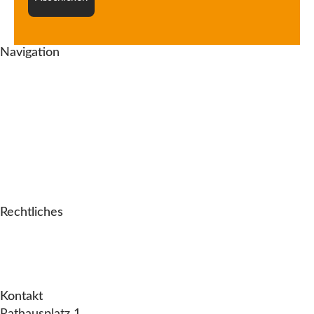
Navigation
Tauchkurse
Tauchreisen & Veranstaltungen
Service
Über uns
Blog
Kontakt
Galerie
Rechtliches
Impressum
Datenschutz
AGB
Kontakt