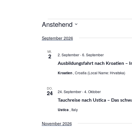
Anstehend
D
September 2026
a
t
MI.
2. September
-
6. September
2
u
Ausbildungsfahrt nach Kroatien – I
m
w
Kroatien
, Croatia (Local Name: Hrvatska)
ä
h
DO.
24. September
-
4. Oktober
24
l
Tauchreise nach Ustica – Das schw
e
Ustica
, Italy
n
.
November 2026