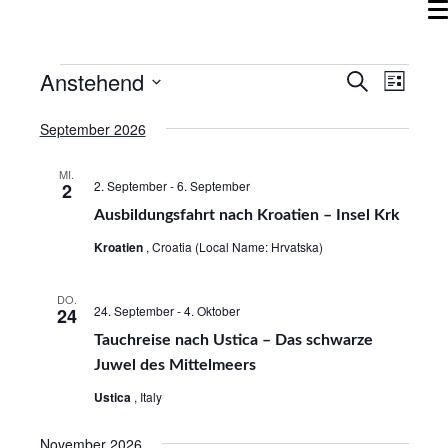
Anstehend
V
V
S
L
u
e
i
D
e
c
September 2026
s
r
a
h
r
t
e
a
t
e
MI.
a
2. September
-
6. September
2
n
u
n
Ausbildungsfahrt nach Kroatien – Insel Krk
m
s
s
w
t
Kroatien
, Croatia (Local Name: Hrvatska)
ä
a
t
h
DO.
l
a
24. September
-
4. Oktober
24
l
t
Tauchreise nach Ustica – Das schwarze
l
e
u
Juwel des Mittelmeers
t
n
n
Ustica
, Italy
.
u
g
n
A
November 2026