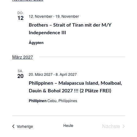
n
g
DO.
s
12. November
-
19. November
12
e
i
Brothers – Strait of Tiran mit der M/Y
n
c
Independence III
S
h
Ägypten
u
t
März 2027
e
c
n
h
SA.
20. März 2027
-
8. April 2027
20
-
e
Philippinen – Malapascua Island, Moalboal,
N
u
Dauin & Bohol 2027 !!! (2 Plätze FREI)
a
n
Phillipinen
Cebu, Philippines
v
d
i
g
A
Heute
Nächste
Veranstaltungen
Vorherige
a
n
Veranstalt
t