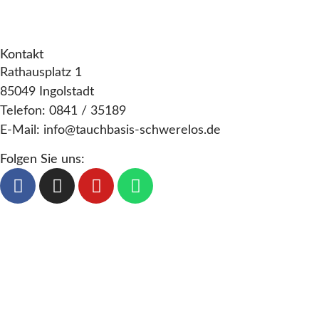
Datenschutz
t
AGB
i
Kontakt
o
Rathausplatz 1
n
85049 Ingolstadt
Telefon: 0841 / 35189
E-Mail: info@tauchbasis-schwerelos.de
Folgen Sie uns: