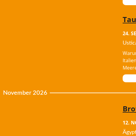
Tau
24. 
Ustic
Warum
Itali
Meere
November 2026
Bro
12. 
Ägyp