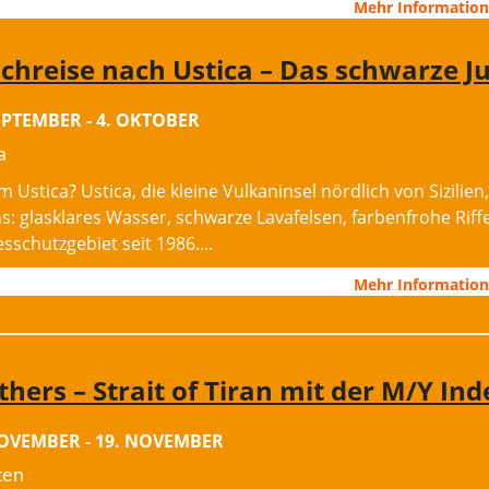
Mehr Informatio
chreise nach Ustica – Das schwarze J
SEPTEMBER
-
4. OKTOBER
a
 Ustica? Ustica, die kleine Vulkaninsel nördlich von Sizilie
ens: glasklares Wasser, schwarze Lavafelsen, farbenfrohe Rif
sschutzgebiet seit 1986....
Mehr Informatio
thers – Strait of Tiran mit der M/Y In
NOVEMBER
-
19. NOVEMBER
ten