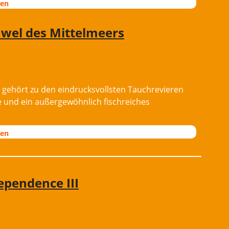
nen
uwel des Mittelmeers
n, gehört zu den eindrucksvollsten Tauchrevieren
fe und ein außergewöhnlich fischreiches
nen
dependence III