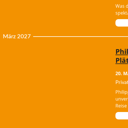
Was d
spekt
März 2027
Phi
Plä
20. M
Privat
Phili
unver
Reise 