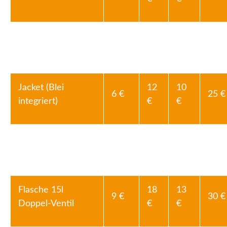
12
10
6 €
25 €
Anzug Semidry
€
€
Jacket (Blei
12
10
6 €
25 €
integriert)
€
€
Flasche 12l
12
10
8 €
25 €
Doppel-Ventil
€
€
Flasche 15l
18
13
9 €
30 €
Doppel-Ventil
€
€