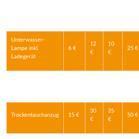
12
10
Computer
6 €
25 €
€
€
Unterwasser-
12
10
Lampe inkl.
6 €
25 €
€
€
Ladegerät
35
Digitalkamera-Set
15 €
50 €
30€
€
30
25
Trockentauchanzug
15 €
50 €
€
€