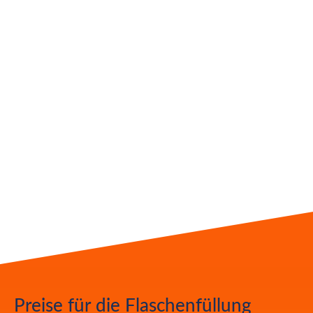
Rebreather
80
60
150
50 €
Dräger***
€
€
€
* Besteht aus: Atemregler, Jacket, Flasche,
Anzug, Blei
** Besteht aus: 1. und 2. Stufe, Octopus,
Finimeter und Kompass
*** inkl. Nitroxflasche 5l (gefüllt), Bailout-System
zzgl. Atemkalk
Preise für die Flaschenfüllung