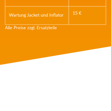
15 €
Wartung Jacket und Inflator
Alle Preise zzgl. Ersatzteile
NAVIGATION
Tauchkurse
Tauchreisen & Veranstaltungen
Service
Über uns