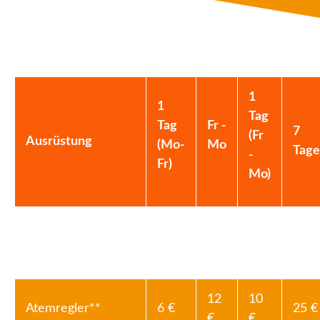
Preise für den Ausrüstungsverleih
1
1
Tag
Tag
Fr -
7
(Fr
Ausrüstung
(Mo-
Mo
Tage
-
Fr)
Mo)
Ausrüstung
40
25
20 €
80 €
komplett*
€
€
12
10
Atemregler**
6 €
25 €
€
€