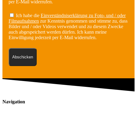
per E-Mail widerrufen.
Ich habe die
Einverständniserklärung zu Foto- und / oder
Filmaufnahmen
zur Kenntnis genommen und stimme zu, dass
Bilder und / oder Videos verwendet und zu diesem Zwecke
auch abgespeichert werden dürfen. Ich kann meine
Einwilligung jederzeit per E-Mail widerrufen.
Abschicken
Navigation
Tauchkurse
Tauchreisen & Veranstaltungen
Service
Über uns
Blog