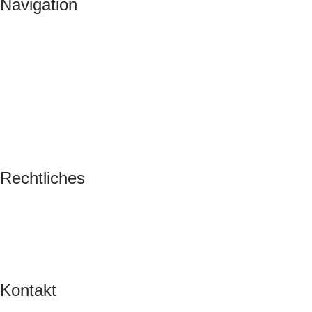
Navigation
Tauchkurse
Tauchreisen & Veranstaltungen
Service
Über uns
Blog
Kontakt
Galerie
Rechtliches
Impressum
Datenschutz
AGB
Kontakt